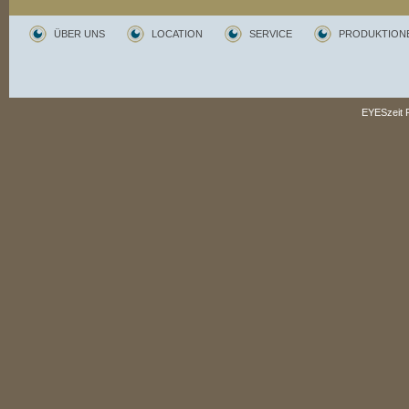
Geschäftsführung
: Claudia Blümel
Technische Umsetzung der Website
:
symbolic link
ÜBER UNS
LOCATION
SERVICE
PRODUKTION
EYESzeit P